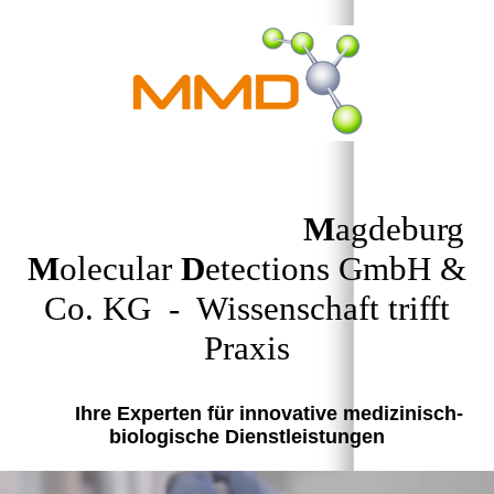
M
agdeburg
M
olecular
D
etections GmbH &
Co. KG - Wissenschaft trifft
Praxis
Ihre Experten für innovative medizinisch-
biologische Dienstleistungen