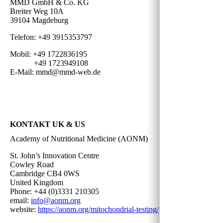
MMD GmbH & Co. KG
Breiter Weg 10A
39104 Magdeburg
Telefon: +49 3915353797
Mobil: +49 1722836195
+49 1723949108
E-Mail: mmd@mmd-web.de
KONTAKT UK & US
Academy of Nutritional Medicine (AONM)
St. John’s Innovation Centre
Cowley Road
Cambridge CB4 0WS
United Kingdom
Phone: +44 (0)3331 210305
email:
info@aonm.org
website:
https://aonm.org/mitochondrial-testing/