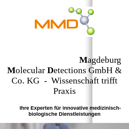
M
agdeburg
M
olecular
D
etections GmbH &
Co. KG - Wissenschaft trifft
Praxis
Ihre Experten für innovative medizinisch-
biologische Dienstleistungen