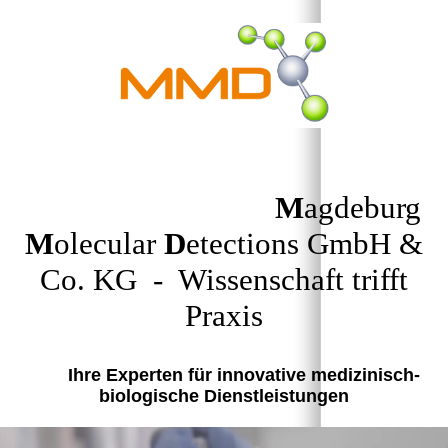
M
agdeburg
M
olecular
D
etections GmbH &
Co. KG - Wissenschaft trifft
Praxis
Ihre Experten für innovative medizinisch-
biologische Dienstleistungen