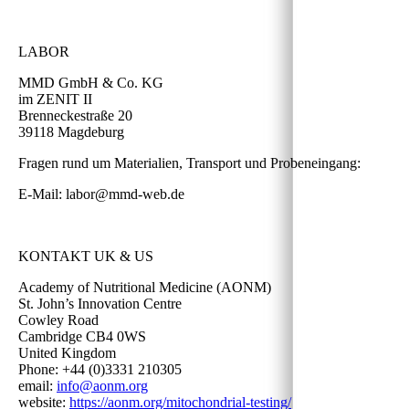
LABOR
MMD GmbH & Co. KG
im ZENIT II
Brenneckestraße 20
39118 Magdeburg
Fragen rund um Materialien, Transport und Probeneingang:
E-Mail: labor@mmd-web.de
KONTAKT UK & US
Academy of Nutritional Medicine (AONM)
St. John’s Innovation Centre
Cowley Road
Cambridge CB4 0WS
United Kingdom
Phone: +44 (0)3331 210305
email:
info@aonm.org
website:
https://aonm.org/mitochondrial-testing/