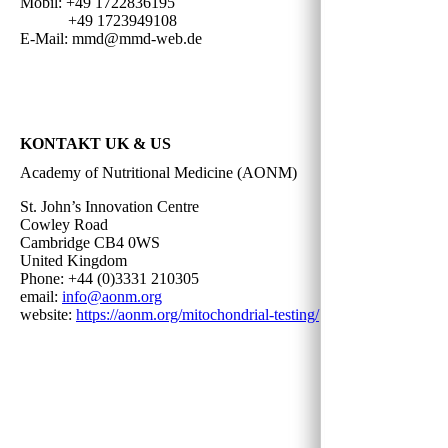
Mobil: +49 1722836195
+49 1723949108
E-Mail: mmd@mmd-web.de
KONTAKT UK & US
Academy of Nutritional Medicine (AONM)
St. John’s Innovation Centre
Cowley Road
Cambridge CB4 0WS
United Kingdom
Phone: +44 (0)3331 210305
email:
info@aonm.org
website:
https://aonm.org/mitochondrial-testing/